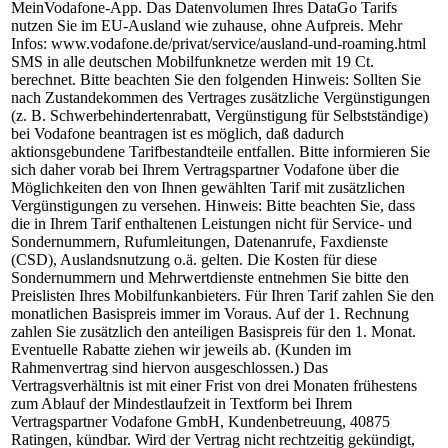
MeinVodafone-App. Das Datenvolumen Ihres DataGo Tarifs
nutzen Sie im EU-Ausland wie zuhause, ohne Aufpreis. Mehr
Infos: www.vodafone.de/privat/service/ausland-und-roaming.html
SMS in alle deutschen Mobilfunknetze werden mit 19 Ct.
berechnet. Bitte beachten Sie den folgenden Hinweis: Sollten Sie
nach Zustandekommen des Vertrages zusätzliche Vergünstigungen
(z. B. Schwerbehindertenrabatt, Vergünstigung für Selbstständige)
bei Vodafone beantragen ist es möglich, daß dadurch
aktionsgebundene Tarifbestandteile entfallen. Bitte informieren Sie
sich daher vorab bei Ihrem Vertragspartner Vodafone über die
Möglichkeiten den von Ihnen gewählten Tarif mit zusätzlichen
Vergünstigungen zu versehen. Hinweis: Bitte beachten Sie, dass
die in Ihrem Tarif enthaltenen Leistungen nicht für Service- und
Sondernummern, Rufumleitungen, Datenanrufe, Faxdienste
(CSD), Auslandsnutzung o.ä. gelten. Die Kosten für diese
Sondernummern und Mehrwertdienste entnehmen Sie bitte den
Preislisten Ihres Mobilfunkanbieters. Für Ihren Tarif zahlen Sie den
monatlichen Basispreis immer im Voraus. Auf der 1. Rechnung
zahlen Sie zusätzlich den anteiligen Basispreis für den 1. Monat.
Eventuelle Rabatte ziehen wir jeweils ab. (Kunden im
Rahmenvertrag sind hiervon ausgeschlossen.) Das
Vertragsverhältnis ist mit einer Frist von drei Monaten frühestens
zum Ablauf der Mindestlaufzeit in Textform bei Ihrem
Vertragspartner Vodafone GmbH, Kundenbetreuung, 40875
Ratingen, kündbar. Wird der Vertrag nicht rechtzeitig gekündigt,