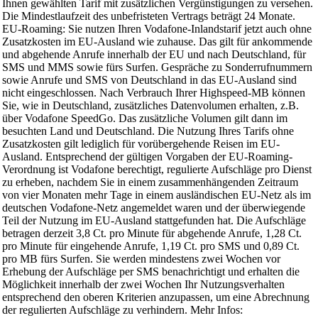
Ihnen gewählten Tarif mit zusätzlichen Vergünstigungen zu versehen.
Die Mindestlaufzeit des unbefristeten Vertrags beträgt 24 Monate.
EU-Roaming: Sie nutzen Ihren Vodafone-Inlandstarif jetzt auch ohne
Zusatzkosten im EU-Ausland wie zuhause. Das gilt für ankommende
und abgehende Anrufe innerhalb der EU und nach Deutschland, für
SMS und MMS sowie fürs Surfen. Gespräche zu Sonderrufnummern
sowie Anrufe und SMS von Deutschland in das EU-Ausland sind
nicht eingeschlossen. Nach Verbrauch Ihrer Highspeed-MB können
Sie, wie in Deutschland, zusätzliches Datenvolumen erhalten, z.B.
über Vodafone SpeedGo. Das zusätzliche Volumen gilt dann im
besuchten Land und Deutschland. Die Nutzung Ihres Tarifs ohne
Zusatzkosten gilt lediglich für vorübergehende Reisen im EU-
Ausland. Entsprechend der gültigen Vorgaben der EU-Roaming-
Verordnung ist Vodafone berechtigt, regulierte Aufschläge pro Dienst
zu erheben, nachdem Sie in einem zusammenhängenden Zeitraum
von vier Monaten mehr Tage in einem ausländischen EU-Netz als im
deutschen Vodafone-Netz angemeldet waren und der überwiegende
Teil der Nutzung im EU-Ausland stattgefunden hat. Die Aufschläge
betragen derzeit 3,8 Ct. pro Minute für abgehende Anrufe, 1,28 Ct.
pro Minute für eingehende Anrufe, 1,19 Ct. pro SMS und 0,89 Ct.
pro MB fürs Surfen. Sie werden mindestens zwei Wochen vor
Erhebung der Aufschläge per SMS benachrichtigt und erhalten die
Möglichkeit innerhalb der zwei Wochen Ihr Nutzungsverhalten
entsprechend den oberen Kriterien anzupassen, um eine Abrechnung
der regulierten Aufschläge zu verhindern. Mehr Infos: