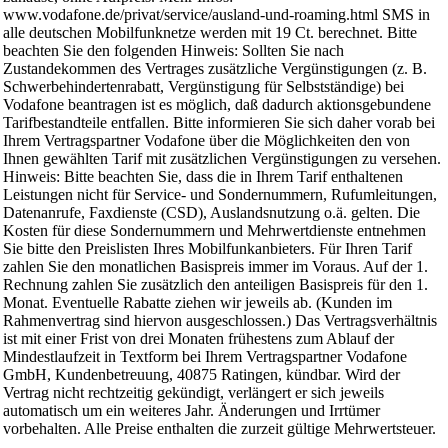
www.vodafone.de/privat/service/ausland-und-roaming.html SMS in
alle deutschen Mobilfunknetze werden mit 19 Ct. berechnet. Bitte
beachten Sie den folgenden Hinweis: Sollten Sie nach
Zustandekommen des Vertrages zusätzliche Vergünstigungen (z. B.
Schwerbehindertenrabatt, Vergünstigung für Selbstständige) bei
Vodafone beantragen ist es möglich, daß dadurch aktionsgebundene
Tarifbestandteile entfallen. Bitte informieren Sie sich daher vorab bei
Ihrem Vertragspartner Vodafone über die Möglichkeiten den von
Ihnen gewählten Tarif mit zusätzlichen Vergünstigungen zu versehen.
Hinweis: Bitte beachten Sie, dass die in Ihrem Tarif enthaltenen
Leistungen nicht für Service- und Sondernummern, Rufumleitungen,
Datenanrufe, Faxdienste (CSD), Auslandsnutzung o.ä. gelten. Die
Kosten für diese Sondernummern und Mehrwertdienste entnehmen
Sie bitte den Preislisten Ihres Mobilfunkanbieters. Für Ihren Tarif
zahlen Sie den monatlichen Basispreis immer im Voraus. Auf der 1.
Rechnung zahlen Sie zusätzlich den anteiligen Basispreis für den 1.
Monat. Eventuelle Rabatte ziehen wir jeweils ab. (Kunden im
Rahmenvertrag sind hiervon ausgeschlossen.) Das Vertragsverhältnis
ist mit einer Frist von drei Monaten frühestens zum Ablauf der
Mindestlaufzeit in Textform bei Ihrem Vertragspartner Vodafone
GmbH, Kundenbetreuung, 40875 Ratingen, kündbar. Wird der
Vertrag nicht rechtzeitig gekündigt, verlängert er sich jeweils
automatisch um ein weiteres Jahr. Änderungen und Irrtümer
vorbehalten. Alle Preise enthalten die zurzeit gültige Mehrwertsteuer.