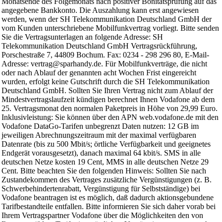
Monatsende des Folgemonats nach positiver Bonitätsprüfung auf das
angegebene Bankkonto. Die Auszahlung kann erst angewiesen
werden, wenn der SH Telekommunikation Deutschland GmbH der
vom Kunden unterschriebene Mobilfunkvertrag vorliegt. Bitte senden
Sie die Vertragsunterlagen an folgende Adresse: SH
Telekommunikation Deutschland GmbH Vertragsrückführung,
Porschestraße 7, 44809 Bochum. Fax: 0234 - 298 296 80, E-Mail-
Adresse: vertrag@sparhandy.de. Für Mobilfunkverträge, die nicht
oder nach Ablauf der genannten acht Wochen Frist eingereicht
wurden, erfolgt keine Gutschrift durch die SH Telekommunikation
Deutschland GmbH. Sollten Sie Ihren Vertrag nicht zum Ablauf der
Mindestvertragslaufzeit kündigen berechnet Ihnen Vodafone ab dem
25. Vertragsmonat den normalen Paketpreis in Höhe von 29,99 Euro.
Inklusivleistung: Sie können über den APN web.vodafone.de mit den
Vodafone DataGo-Tarifen unbegrenzt Daten nutzen: 12 GB im
jeweiligen Abrechnungszeitraum mit der maximal verfügbaren
Datenrate (bis zu 500 Mbit/s; örtliche Verfügbarkeit und geeignetes
Endgerät vorausgesetzt), danach maximal 64 kbit/s. SMS in alle
deutschen Netze kosten 19 Cent, MMS in alle deutschen Netze 29
Cent. Bitte beachten Sie den folgenden Hinweis: Sollten Sie nach
Zustandekommen des Vertrages zusätzliche Vergünstigungen (z. B.
Schwerbehindertenrabatt, Vergünstigung für Selbstständige) bei
Vodafone beantragen ist es möglich, daß dadurch aktionsgebundene
Tarifbestandteile entfallen. Bitte informieren Sie sich daher vorab bei
Ihrem Vertragspartner Vodafone über die Möglichkeiten den von