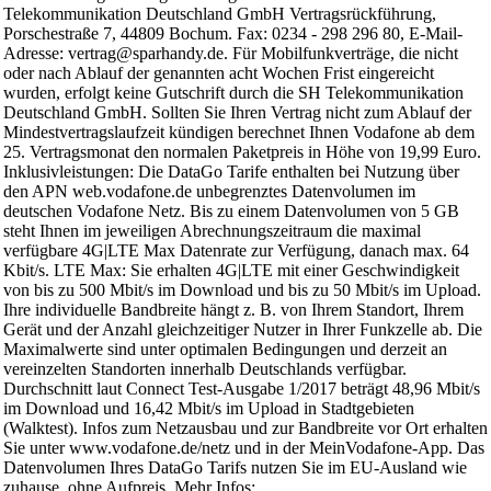
Telekommunikation Deutschland GmbH Vertragsrückführung,
Porschestraße 7, 44809 Bochum. Fax: 0234 - 298 296 80, E-Mail-
Adresse: vertrag@sparhandy.de. Für Mobilfunkverträge, die nicht
oder nach Ablauf der genannten acht Wochen Frist eingereicht
wurden, erfolgt keine Gutschrift durch die SH Telekommunikation
Deutschland GmbH. Sollten Sie Ihren Vertrag nicht zum Ablauf der
Mindestvertragslaufzeit kündigen berechnet Ihnen Vodafone ab dem
25. Vertragsmonat den normalen Paketpreis in Höhe von 19,99 Euro.
Inklusivleistungen: Die DataGo Tarife enthalten bei Nutzung über
den APN web.vodafone.de unbegrenztes Datenvolumen im
deutschen Vodafone Netz. Bis zu einem Datenvolumen von 5 GB
steht Ihnen im jeweiligen Abrechnungszeitraum die maximal
verfügbare 4G|LTE Max Datenrate zur Verfügung, danach max. 64
Kbit/s. LTE Max: Sie erhalten 4G|LTE mit einer Geschwindigkeit
von bis zu 500 Mbit/s im Download und bis zu 50 Mbit/s im Upload.
Ihre individuelle Bandbreite hängt z. B. von Ihrem Standort, Ihrem
Gerät und der Anzahl gleichzeitiger Nutzer in Ihrer Funkzelle ab. Die
Maximalwerte sind unter optimalen Bedingungen und derzeit an
vereinzelten Standorten innerhalb Deutschlands verfügbar.
Durchschnitt laut Connect Test-Ausgabe 1/2017 beträgt 48,96 Mbit/s
im Download und 16,42 Mbit/s im Upload in Stadtgebieten
(Walktest). Infos zum Netzausbau und zur Bandbreite vor Ort erhalten
Sie unter www.vodafone.de/netz und in der MeinVodafone-App. Das
Datenvolumen Ihres DataGo Tarifs nutzen Sie im EU-Ausland wie
zuhause, ohne Aufpreis. Mehr Infos: