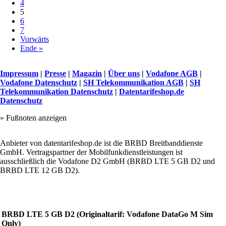
4
5
6
7
Vorwärts
Ende »
Impressum
|
Presse
|
Magazin
|
Über uns
|
Vodafone AGB
|
Vodafone Datenschutz
|
SH Telekommunikation AGB
|
SH
Telekommunikation Datenschutz
|
Datentarifeshop.de
Datenschutz
» Fußnoten anzeigen
Anbieter von datentarifeshop.de ist die BRBD Breitbanddienste
GmbH. Vertragspartner der Mobilfunkdienstleistungen ist
ausschließlich die Vodafone D2 GmbH (BRBD LTE 5 GB D2 und
BRBD LTE 12 GB D2).
BRBD LTE 5 GB D2 (Originaltarif: Vodafone DataGo M Sim
Only)