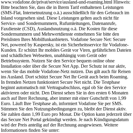
www.vodafone.de/privat/service/ausland-und-roaming.html Hinweis:
Bitte beachten Sie, dass die in Ihrem Tarif enthaltenen Leistungen
(SMS-Flat, Internetnutzung o.ä.) ausschließlich für den Gebrauch im
Inland vorgesehen sind. Diese Leistungen gelten auch nicht für
Service- und Sondernummern, Rufumleitungen, Datenanrufe,
Faxdienste (CSD), Auslandsnutzung o.ä. Die Kosten für diese
Sondernummern und Mehrwertdienste entnehmen Sie bitte den
Preislisten Ihres Mobilfunkanbieters. Vodafone Secure Net: Secure
Net, powered by Kaspersky, ist ein Sicherheitsservice für Vodafone-
Kunden. Er schützt Ihr mobiles Gerät vor Viren, gefährlichen Dateien
und schädlichen Webseiten, unabhängig vom Gerät oder
Betriebssystem. Nutzen Sie den Service bequem online ohne
Installation oder über die Secure Net App. Der Schutz ist nur aktiv,
wenn Sie das mobile Vodafone-Netz nutzen. Das gilt auch für Reisen
ins Ausland. Dort schützt Secure Net Ihr Gerät auch beim Roaming.
In fremden Netzen funktioniert Secure Net nicht. Die Testphase
beginnt automatisch mit Vertragsabschluss, egal ob Sie den Service
aktivieren oder nicht. Den Dienst sehen Sie in den ersten 6 Monaten
auch auf Ihrer Rechnung, aber immer mit einer Gutschrift von 1,99
Euro. Läuft Ihre Testphase ab, informiert Vodafone Sie per SMS.
Stimmen Sie den Nutzungsbedingungen zu, bleibt der Dienst aktiv.
Sie zahlen dann 1,99 Euro pro Monat. Die Option kann jederzeit über
das Secure Net Portal gekündigt werden. Je nach Kündigungsdatum
wird der Preis anteilig auf der Rechnung ausgewiesen. Weitere
Informationen finden Sie unter: