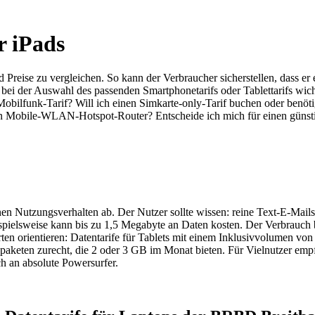
r iPads
 Preise zu vergleichen. So kann der Verbraucher sicherstellen, dass er
i der Auswahl des passenden Smartphonetarifs oder Tablettarifs wichti
bilfunk-Tarif? Will ich einen Simkarte-only-Tarif buchen oder benöti
 Mobile-WLAN-Hotspot-Router? Entscheide ich mich für einen günstige
nen Nutzungsverhalten ab. Der Nutzer sollte wissen: reine Text-E-Mai
pielsweise kann bis zu 1,5 Megabyte an Daten kosten. Der Verbrauch be
ten orientieren: Datentarife für Tablets mit einem Inklusivvolumen v
keten zurecht, die 2 oder 3 GB im Monat bieten. Für Vielnutzer empfi
h an absolute Powersurfer.