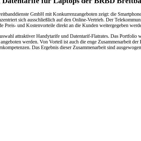
 Datentarife für Laptops der BRBD Breitb
Breitbanddienste GmbH mit Konkurrenzangeboten zeigt: die Smartphon
triert sich ausschließlich auf den Online-Vertrieb. Der Telekommunika
e Preis- und Kostenvorteile direkt an die Kunden weitergegeben werd
l attraktiver Handytarife und Datentarif-Flatrates. Das Portfolio wir
en angeboten werden. Von Vorteil ist auch die enge Zusammenarbeit 
 Kernkompetenzen. Das Ergebnis dieser Zusammenarbeit sind ausgewoge